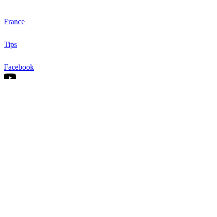
France
Tips
Facebook
YouTube
Nos offres
Inter-entreprise
Intra-entreprise
Sur-mesure
Diplômante
Digital Learning
VAE
À propos de Cegos
Nos centres de formation