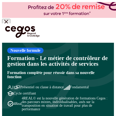
Skip to main content
Vous êtes ici :
Accueil
>
Cegos, organisme de formation à Paris et en régions
>
Contrôle de
gestion et pilotage de la performance
>
Pratiques et métiers du contrôle de gestion
>
Métiers et compétences du contrôle de gestion
Nouvelle formule
Formation - Le métier de contrôleur de
gestion dans les activités de services
Formation complète pour réussir dans sa nouvelle
fonction
Présentiel ou classe à distance
Fondamental
Cycle certifiant
4REAL© est la nouvelle génération de formations Cegos :
des parcours mixtes, individualisables, axés sur la
4Real
transposition en situation de travail pour plus de
performance