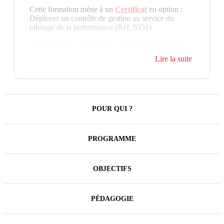
Cette formation mène à un
Certificat
en option :
Déployer un contrôle de gestion au service du
pilotage de la performance (Réf. 9351).
Cette formation permet de maîtriser l'ensemble des
techniques et outils du métier de contrôleur de
Lire la suite
gestion dans les activités de services. Sa progression
vous conduit à aborder les trois compétences clés du
métier : la mesure, la prévision et le contrôle afin
d'agir efficacement. Elle propose également de
travailler sur votre savoir-être afin d'adopter une
posture de business partner pour faire progresser la
POUR QUI ?
performance de votre entreprise.
C'est dans les métiers du service que la fonction de
PROGRAMME
contrôleur de gestion se développe le plus
significativement aujourd'hui. En effet, les
entreprises de services se dotent d'outils de mesure
OBJECTIFS
et de prévision propres à la nature de leur activité.
Cette formation complète permet d'être autonome
dans la mise en œuvre des meilleures pratiques de
contrôle de gestion dans les activités de services.
PÉDAGOGIE