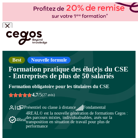
Skip to main content
Vous êtes ici :
Accueil
>
Cegos, organisme de formation à Paris et en régions
>
Droit du
travail et relations sociales
>
Formation des élu(e)s : CSE, CSSCT
>
Formation des élu(e)s
du CSE
Best
Nouvelle formule
Formation pratique des élu(e)s du CSE
- Entreprises de plus de 50 salariés
Formation obligatoire pour les titulaires du CSE
4,7
/5
(27 avis)
Présentiel ou classe à distance
Fondamental
4REAL© est la nouvelle génération de formations Cegos :
des parcours mixtes, individualisables, axés sur la
4Real
transposition en situation de travail pour plus de
performance