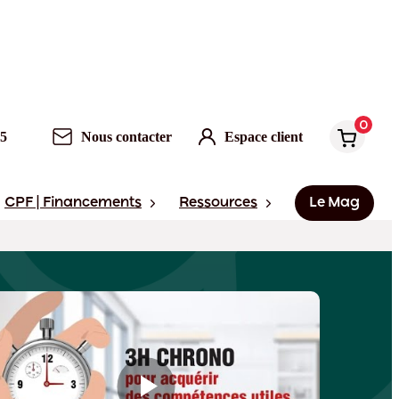
0
Nous contacter
Espace client
0
95
Nous contacter
Espace client
CPF | Financements
Ressources
Le Mag