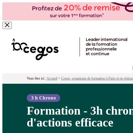
Formation - 3h chrono pour faire un pl
Pour qui ?
Programme
Objectifs
Péd
Skip to main content
Leader international
de la formation
professionnelle
et continue
Vous êtes ici :
Accueil
>
Cegos, organisme de formation à Paris et en région
3 h Chrono
Formation - 3h chron
d'actions efficace