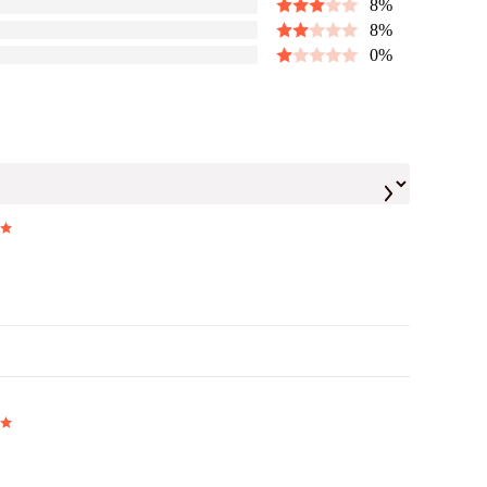
8
%
8
%
0
%