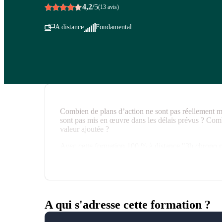
4,2
/5
(13 avis)
A distance
Fondamental
Combien de plans d’action ne sont pas réellement m
sont pas mis en œuvre dans les délais prévus ? Comb
valeur ajoutée ?
Avec cette formation 100 % à distance "3h chrono po
mettez en œuvre - une méthode en 3 étapes et des ou
réelle valeur ajoutée, qui est facile à piloter et qui 
A qui s'adresse cette formation ?