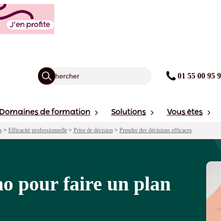
an d'actions efficace
agogie
Financement
avis
Sessions
01 55 00 95 
Domaines de formation
Solutions
Vous êtes
s
>
Efficacité professionnelle
>
Prise de décision
>
Prendre des décisions efficaces
o pour faire un plan