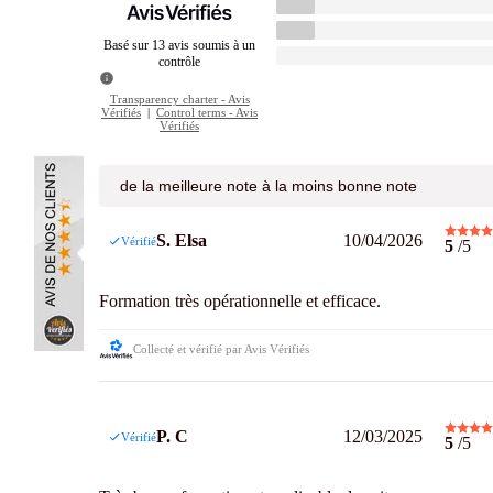
Basé sur 13 avis soumis à un
contrôle
Transparency charter - Avis
Vérifiés
|
Control terms - Avis
Vérifiés
S. Elsa
10/04/2026
Vérifié
5
/5
Formation très opérationnelle et efficace.
Collecté et vérifié par Avis Vérifiés
P. C
12/03/2025
Vérifié
5
/5