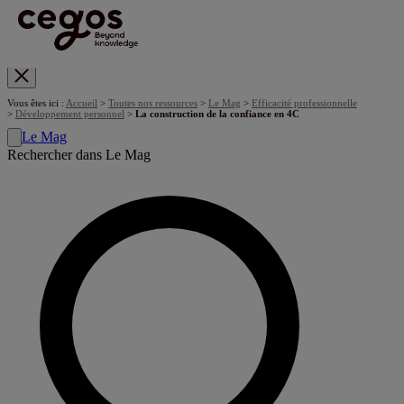
Skip to main content
Vous êtes ici :
Accueil
>
Toutes nos ressources
>
Le Mag
>
Efficacité professionnelle
>
Développement personnel
>
La construction de la confiance en 4C
Le Mag
Rechercher dans Le Mag