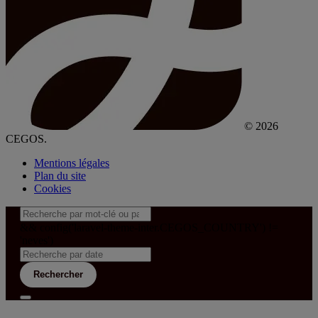
© 2026
CEGOS.
Mentions légales
Plan du site
Cookies
&& config('laravel-theme-inter.CEGOS_COUNTRY') !=
'neves')
Rechercher