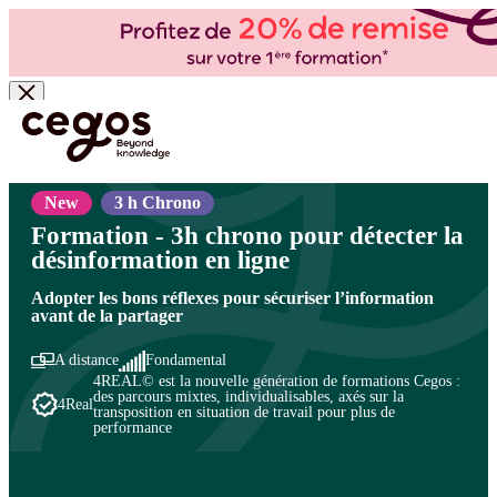
Skip to main content
Vous êtes ici :
Accueil
>
Cegos, organisme de formation à Paris et en régions
>
Efficacité
professionnelle
>
Apprentissage et transmission
>
Apprendre à transmettre au quotidien
New
3 h Chrono
Formation - 3h chrono pour détecter la
désinformation en ligne
Adopter les bons réflexes pour sécuriser l’information
avant de la partager
A distance
Fondamental
4REAL© est la nouvelle génération de formations Cegos :
des parcours mixtes, individualisables, axés sur la
4Real
transposition en situation de travail pour plus de
performance