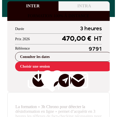
INTER
INTRA
FORMATION 100% À DISTANCE
3 heures
Durée
470,00 €
HT
Prix 2026
Référence
9791
Consulter les dates
Choisir une session
La formation « 3h Chrono pour détecter la
désinformation en ligne » permet d’acquérir en 3
heures les réflexes de fact-checking nécessaires pour