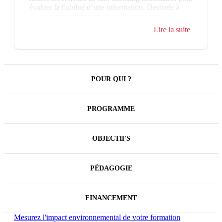
évaluer la fiabilité d’une information. Destinée à
toute personne souhaitant renforcer son esprit
critique, elle apprend à comprendre les mécanismes
Lire la suite
de désinformation, repérer les fausses informations,
identifier les risques liés à l’IA et vérifier une source
avant de partager un contenu.
POUR QUI ?
PROGRAMME
OBJECTIFS
PÉDAGOGIE
FINANCEMENT
Mesurez l'impact environnemental de votre formation