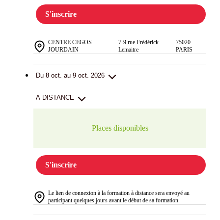
S'inscrire
CENTRE CEGOS
7-9 rue Frédérick
75020
JOURDAIN
Lemaitre
PARIS
Du 8 oct. au 9 oct. 2026
A DISTANCE
Places disponibles
S'inscrire
Le lien de connexion à la formation à distance sera envoyé au
participant quelques jours avant le début de sa formation.