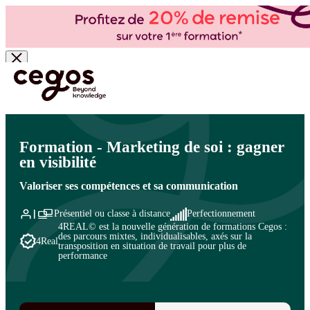
Skip to main content
Vous êtes ici :
Accueil
>
Cegos, organisme de formation à Paris et en régions
>
Efficacité
professionnelle
>
Prise de parole en public
>
Communication orale : renforcer son impact
Formation - Marketing de soi : gagner
en visibilité
Valoriser ses compétences et sa communication
Présentiel ou classe à distance
Perfectionnement
4REAL© est la nouvelle génération de formations Cegos :
des parcours mixtes, individualisables, axés sur la
4Real
transposition en situation de travail pour plus de
performance