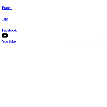
France
Tips
Facebook
YouTube
Nos offres
Inter-entreprise
Intra-entreprise
Sur-mesure
Diplômante
Digital Learning
VAE
À propos de Cegos
Nos centres de formation
Newsletters