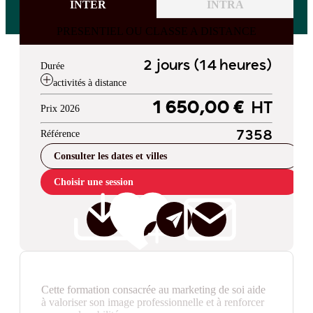
INTER
INTRA
PRESENTIEL OU CLASSE A DISTANCE
2 jours (14 heures)
Durée
activités à distance
1 650,00 €
HT
Prix 2026
Référence
7358
Consulter les dates et villes
Choisir une session
Cette formation consacrée au marketing de soi aide
à valoriser son image professionnelle et à renforcer