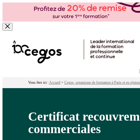
Certificat recouvrement amiable et j
Pour qui ?
Programme
Objectifs
Péd
Skip to main content
Leader international
de la formation
professionnelle
et continue
Vous êtes ici :
Accueil
>
Cegos, organisme de formation à Paris et en région
Certificat recouvrem
commerciales