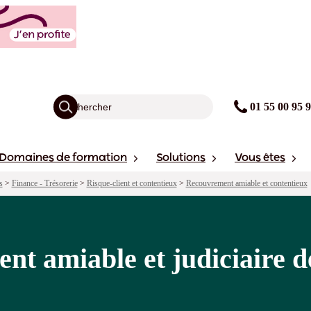
udiciaire des créances commerciales
agogie
Points forts
Sessions
01 55 00 95 
Domaines de formation
Solutions
Vous êtes
s
>
Finance - Trésorerie
>
Risque-client et contentieux
>
Recouvrement amiable et contentieux
ent amiable et judiciaire d