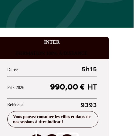
INTER
FORMATION 100% À DISTANCE
5h15
Durée
990,00 €
HT
Prix 2026
Référence
9393
Vous pouvez consulter les villes et dates de
nos sessions à titre indicatif