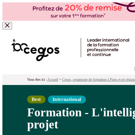
Formation - L'intelligence artificielle 
Pour qui ?
Programme
Objectifs
Péd
Skip to main content
Leader international
de la formation
professionnelle
et continue
Vous êtes ici :
Accueil
>
Cegos, organisme de formation à Paris et en région
Best
International
Formation - L'intellig
projet