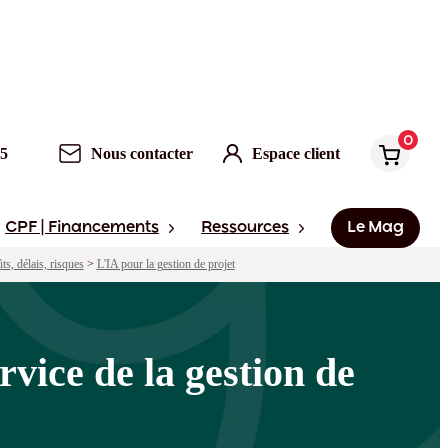
0
Nous contacter
Espace client
0
95
Nous contacter
Espace client
CPF | Financements
Ressources
Le Mag
ûts, délais, risques
>
L'IA pour la gestion de projet
rvice de la gestion de