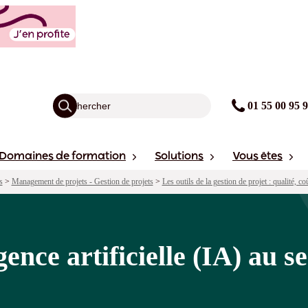
(IA) au service de la gestion de projet
agogie
Points forts
Financement
avis
Sessions
01 55 00 95 
Domaines de formation
Solutions
Vous êtes
s
>
Management de projets - Gestion de projets
>
Les outils de la gestion de projet : qualité, co
ence artificielle (IA) au se