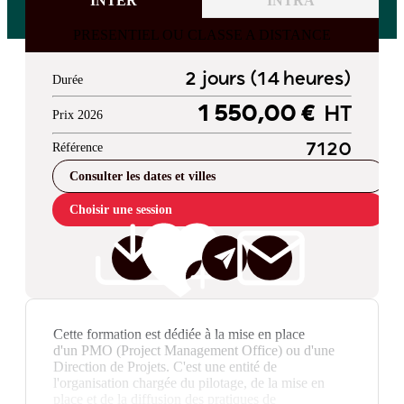
INTER
INTRA
PRESENTIEL OU CLASSE A DISTANCE
2 jours (14 heures)
Durée
1 550,00 €
HT
Prix 2026
Référence
7120
Consulter les dates et villes
Choisir une session
Cette formation est dédiée à la mise en place
d'un PMO (Project Management Office) ou d'une
Direction de Projets. C'est une entité de
l'organisation chargée du pilotage, de la mise en
place et de la diffusion des pratiques de