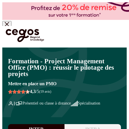
Skip to main content
Vous êtes ici :
Accueil
>
Cegos, organisme de formation à Paris et en régions
>
Management de projets - Gestion de projets
>
Direction de projet
>
Direction de projet
Formation - Project Management
Office (PMO) : réussir le pilotage des
projets
Mettre en place un PMO
4,3
/5
(19 avis)
Présentiel ou classe à distance
Spécialisation