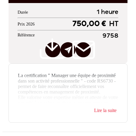
1 heure
Durée
750,00 €
HT
Prix 2026
Référence
9758
La certification " Manager une équipe de proximité
dans son activité professionnelle " - code RS6730 -
permet de faire reconnaître officiellement vos
compétences en management de proximité.
Elle valorise votre expertise métier et atteste de votre
capacité à encadrer, motiver et accompagner une
équipe au quotidien.
Lire la suite
La certification et la formation qui y prépare
peuvent être financées via le CPF.