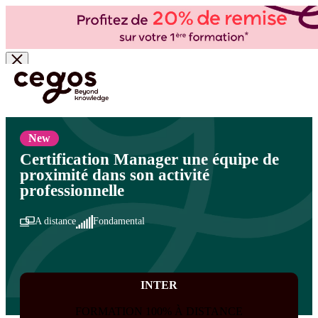
Skip to main content
Vous êtes ici :
Accueil
>
Cegos, organisme de formation à Paris et en régions
>
Management et leadership
>
Management d'équipe : les fondamentaux
>
Fondamentaux
du management
New
Certification Manager une équipe de
proximité dans son activité
professionnelle
A distance
Fondamental
INTER
FORMATION 100% À DISTANCE