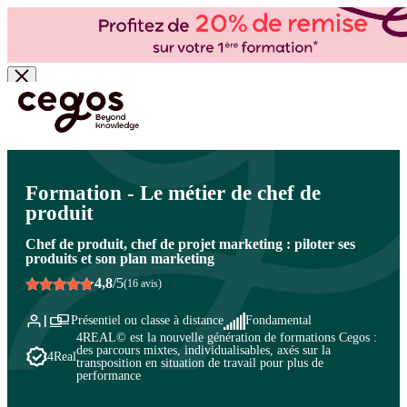
Skip to main content
Vous êtes ici :
Accueil
>
Cegos, organisme de formation à Paris et en régions
>
Marketing -
Marketing digital
>
Pratiques et métiers du marketing
>
Métiers du marketing
Formation - Le métier de chef de
produit
Chef de produit, chef de projet marketing : piloter ses
produits et son plan marketing
4,8
/5
(16 avis)
Présentiel ou classe à distance
Fondamental
4REAL© est la nouvelle génération de formations Cegos :
des parcours mixtes, individualisables, axés sur la
4Real
transposition en situation de travail pour plus de
performance