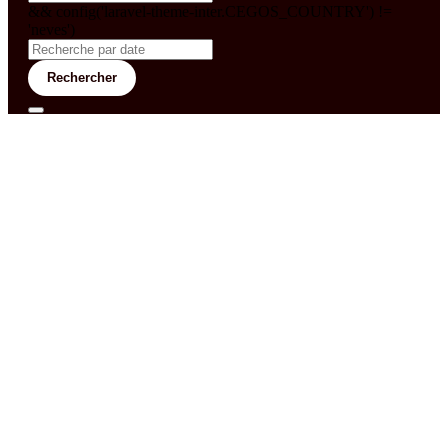
&& config('laravel-theme-inter.CEGOS_COUNTRY') !=
'neves')
Rechercher