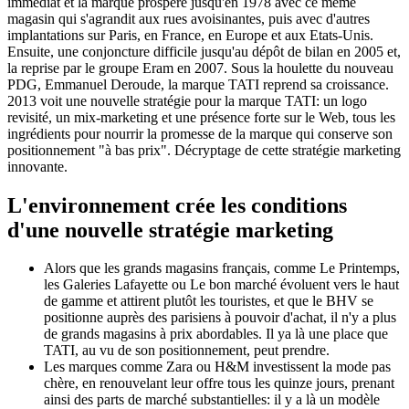
immédiat et la marque prospère jusqu'en 1978 avec ce même
magasin qui s'agrandit aux rues avoisinantes, puis avec d'autres
implantations sur Paris, en France, en Europe et aux Etats-Unis.
Ensuite, une conjoncture difficile jusqu'au dépôt de bilan en 2005 et,
la reprise par le groupe Eram en 2007. Sous la houlette du nouveau
PDG, Emmanuel Deroude, la marque TATI reprend sa croissance.
2013 voit une nouvelle stratégie pour la marque TATI: un logo
revisité, un mix-marketing et une présence forte sur le Web, tous les
ingrédients pour nourrir la promesse de la marque qui conserve son
positionnement "à bas prix". Décryptage de cette stratégie marketing
innovante.
L'environnement crée les conditions
d'une nouvelle stratégie marketing
Alors que les grands magasins français, comme Le Printemps,
les Galeries Lafayette ou Le bon marché évoluent vers le haut
de gamme et attirent plutôt les touristes, et que le BHV se
positionne auprès des parisiens à pouvoir d'achat, il n'y a plus
de grands magasins à prix abordables. Il ya là une place que
TATI, au vu de son positionnement, peut prendre.
Les marques comme Zara ou H&M investissent la mode pas
chère, en renouvelant leur offre tous les quinze jours, prenant
ainsi des parts de marché substantielles: il y a là un modèle