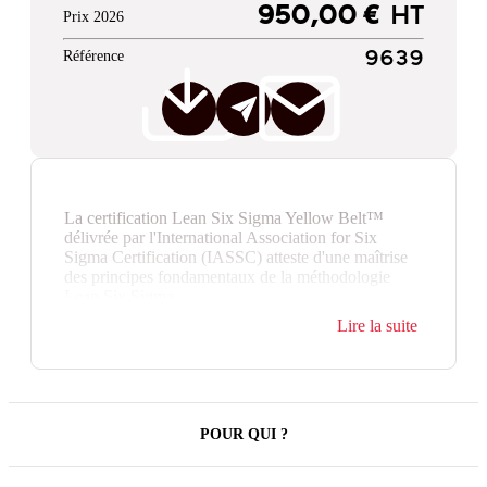
950,00 €
HT
Prix 2026
Référence
9639
La certification Lean Six Sigma Yellow Belt™
délivrée par l'International Association for Six
Sigma Certification (IASSC) atteste d'une maîtrise
des principes fondamentaux de la méthodologie
Lean Six Sigma.
Lire la suite
Elle permet aux professionnels d’apporter leur
contribution à des projets d'amélioration continue,
que ce soit en tant que membre d'équipe ou en
dirigeant de petits projets.
Cette certification se valide par un examen surveillé.
POUR QUI ?
Reconnue à l’international, elle constitue un atout
précieux pour les professionnels souhaitant