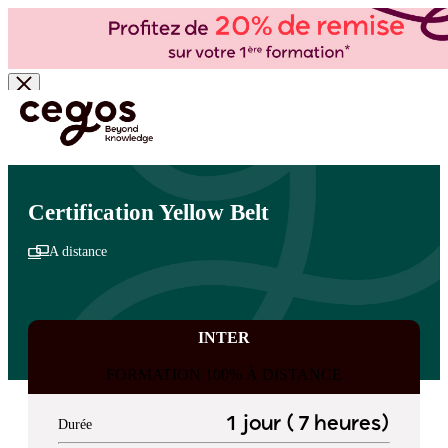
Skip to main content
Vous êtes ici :
Accueil
>
Cegos, organisme de formation à Paris et en régions
>
Production -
Lean
>
Gagner en efficacité
>
Gagner en efficacité
Certification Yellow Belt
A distance
INTER
FORMATION 100% À DISTANCE
1 jour ( 7 heures)
Durée