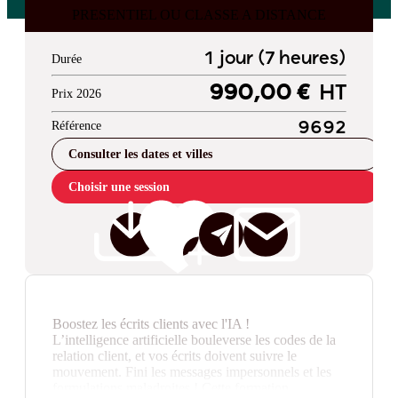
PRESENTIEL OU CLASSE A DISTANCE
1 jour (7 heures)
Durée
990,00 €
HT
Prix 2026
Référence
9692
Consulter les dates et villes
Choisir une session
Boostez les écrits clients avec l'IA !
L’intelligence artificielle bouleverse les codes de la
relation client, et vos écrits doivent suivre le
mouvement. Fini les messages impersonnels et les
formulations maladroites ! Cette formation