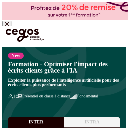
Skip to main content
Vous êtes ici :
Accueil
>
Cegos, organisme de formation à Paris et en régions
>
Relation
client
>
Le digital et l'IA au service de la qualité et de l'expérience client
>
Le digital et l'IA
au service de la qualité et de l'expérience client
New
Formation - Optimiser l'impact des
écrits clients grâce à l'IA
Exploiter la puissance de l'intelligence artificielle pour des
écrits clients plus performants
Présentiel ou classe à distance
Fondamental
INTER
INTRA