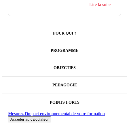
immersive vous apprendra à transformer chaque
Lire la suite
échange écrit en un levier puissant d’engagement,
de clarté et d’impact.
POUR QUI ?
PROGRAMME
OBJECTIFS
PÉDAGOGIE
POINTS FORTS
Mesurez l'impact environnemental de votre formation
Accéder au calculateur