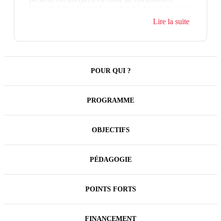
Souvent invoquée et néanmoins méconnue, la laïcité
est un concept juridique précis, régie par des textes
Lire la suite
législatifs et objet de multiples jurisprudences,
administratives et européennes. À cet égard elle
impose des obligations aux employeurs publics et
privés mais aussi à leurs collaborateurs ainsi que des
droits aux usagers de l’espace public.
POUR QUI ?
PROGRAMME
OBJECTIFS
PÉDAGOGIE
POINTS FORTS
FINANCEMENT