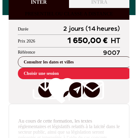
INTER
INTRA
PRESENTIEL OU CLASSE A DISTANCE
2 jours (14 heures)
Durée
1 650,00 €
HT
Prix 2026
Référence
9007
Consulter les dates et villes
Choisir une session
Au cours de cette formation, les textes
réglementaires et législatifs relatifs à la laïcité dans le
secteur public, ainsi que sa législation seront
présentés et interprétés à l'aide de cas concrets.