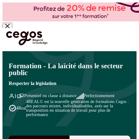
Skip to main content
Vous êtes ici :
Accueil
>
Cegos, organisme de formation à Paris et en régions
>
Secteur
public
>
Ressources humaines
>
Gestion des ressources humaines
Formation - La laïcité dans le secteur
public
Respecter la législation
Présentiel ou classe à distance
Perfectionnement
4REAL© est la nouvelle génération de formations Cegos :
des parcours mixtes, individualisables, axés sur la
4Real
transposition en situation de travail pour plus de
performance