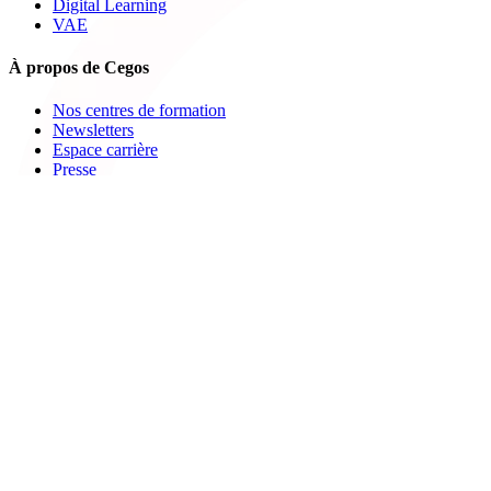
Digital Learning
VAE
À propos de Cegos
Nos centres de formation
Newsletters
Espace carrière
Presse
Le Groupe Cegos
Accessibilité en situation de handicap
Nos engagements RSE
Aides
FAQ
Nous contacter
Bulletin d'inscription
Catalogues PDF
Le Mag
Learning Hub