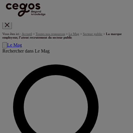
Skip to main content
Vous êtes ici :
Accueil
>
Toutes nos ressources
>
Le Mag
>
Secteur public
>
La marque
employeur, l’atout recrutement du secteur public
Le Mag
Rechercher dans Le Mag