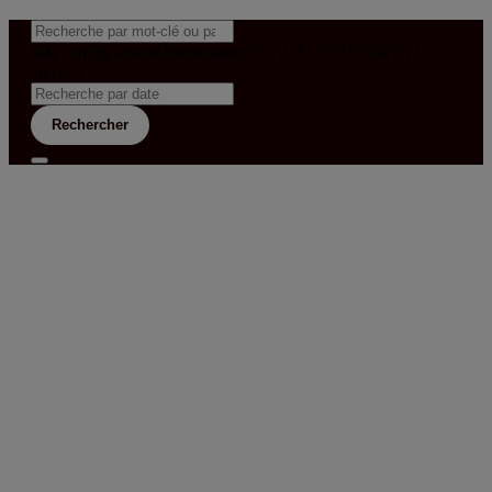
&& config('laravel-theme-inter.CEGOS_COUNTRY') !=
'neves')
Rechercher