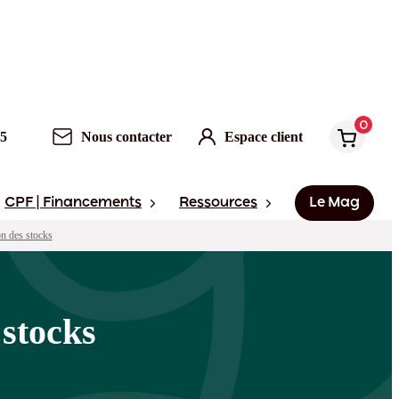
0
Nous contacter
Espace client
0
95
Nous contacter
Espace client
CPF | Financements
Ressources
Le Mag
n des stocks
 stocks