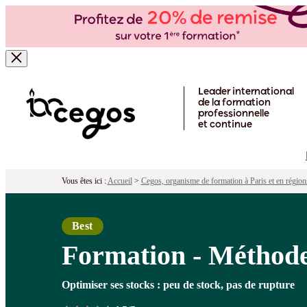
Formation - Méthodes pratiques de ge
Pour qui ?
Programme
Objectifs
Péd
Skip to main content
Leader international
de la formation
professionnelle
et continue
Vous êtes ici :
Accueil
>
Cegos, organisme de formation à Paris et en région
Best
Formation - Méthodes
Optimiser ses stocks : peu de stock, pas de rupture