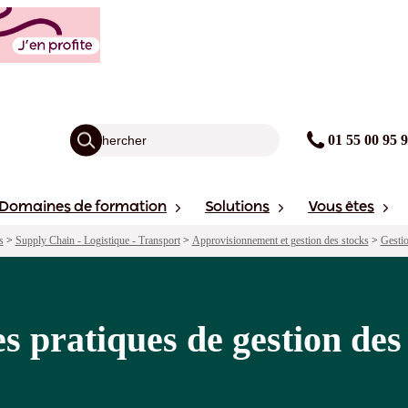
stion des stocks
agogie
Points forts
Financement
avis
Sessions
01 55 00 95 
Domaines de formation
Solutions
Vous êtes
s
>
Supply Chain - Logistique - Transport
>
Approvisionnement et gestion des stocks
>
Gestio
 pratiques de gestion des