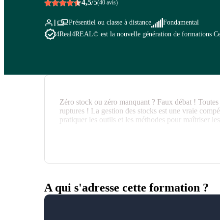
4,5
/5
(40 avis)
Présentiel ou classe à distance
Fondamental
4Real
4REAL© est la nouvelle génération de formations Cegos
Zéro stock ou zéro manquant ? Faux débat ! Toutes l
ruptures ! La gestion des stocks est une vraie comp
pratiquer les outils et les méthodes pour maîtriser le
A qui s'adresse cette formation ?