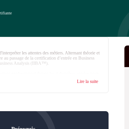
tifiante
nterpréter les attentes des métiers. Alternant théorie et
e au passage de la certification d’entrée en Business
Business Analysis (IIBA™).
pement professionnel durant les 4 dernières années pour
te exigence. Il est conseillé d'avoir une première
Lire la suite
projets logiciels et un niveau d'anglais correct
Prérequis