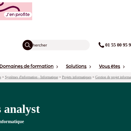
agogie
Points forts
Financement
avis
Sessions
01 55 00 95 
Domaines de formation
Solutions
Vous êtes
s
>
Systèmes d'information - Informatique
>
Projets informatiques
>
Gestion de projet informa
 analyst
 informatique