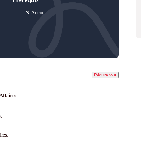
Aucun.
Réduire tout
’Affaires
.
ires.