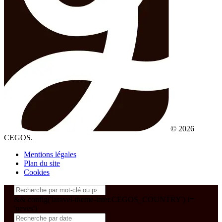
© 2026
CEGOS.
Mentions légales
Plan du site
Cookies
&& config('laravel-theme-inter.CEGOS_COUNTRY') !=
'neves')