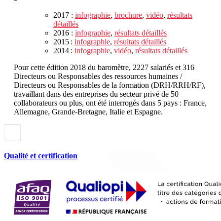
2017 :
infographie
,
brochure
,
vidéo
,
résultats
détaillés
2016 :
infographie
,
résultats détaillés
2015 :
infographie
,
résultats détaillés
2014 :
infographie
,
vidéo
,
résultats détaillés
Pour cette édition 2018 du baromètre, 2227 salariés et 316
Directeurs ou Responsables des ressources humaines /
Directeurs ou Responsables de la formation (DRH/RRH/RF),
travaillant dans des entreprises du secteur privé de 50
collaborateurs ou plus, ont été interrogés dans 5 pays : France,
Allemagne, Grande-Bretagne, Italie et Espagne.
Qualité et certification