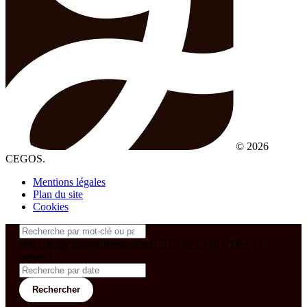
© 2026
CEGOS.
Mentions légales
Plan du site
Cookies
&& config('laravel-theme-inter.CEGOS_COUNTRY') !=
'neves')
Rechercher