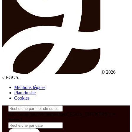
© 2026
CEGOS.
Mentions légales
Plan du site
Cookies
&& config('laravel-theme-inter.CEGOS_COUNTRY') !=
'neves')