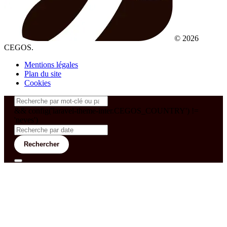
© 2026
CEGOS.
Mentions légales
Plan du site
Cookies
&& config('laravel-theme-inter.CEGOS_COUNTRY') !=
'neves')
Rechercher