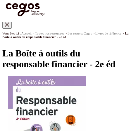
Skip to main content
Vous êtes ici :
Accueil
>
Toutes nos ressources
>
Les experts Cegos
>
Livres de référence
>
La
Boîte à outils du responsable financier - 2e éd
La Boîte à outils du
responsable financier - 2e éd