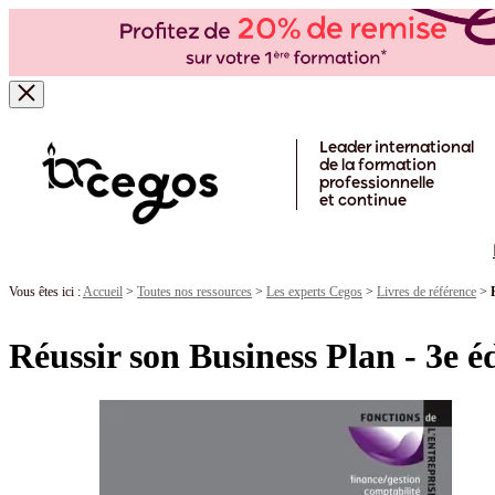
Skip to main content
Leader international
de la formation
professionnelle
et continue
Vous êtes ici :
Accueil
>
Toutes nos ressources
>
Les experts Cegos
>
Livres de référence
>
Réussir son Business Plan - 3e é