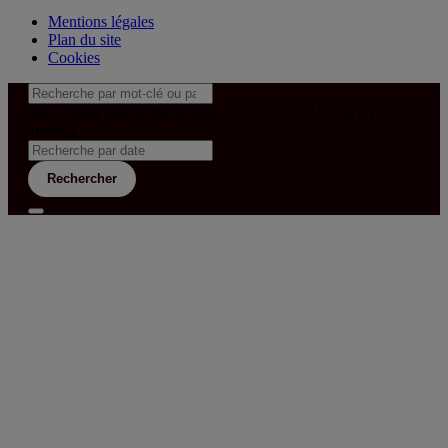
Mentions légales
Plan du site
Cookies
&& config('laravel-theme-inter.CEGOS_COUNTRY') !=
'neves')
Rechercher