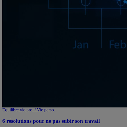
Equilibre vie pro. / Vie perso.
6 résolutions pour ne pas subir son travail