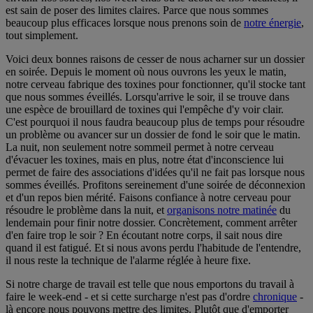
est sain de poser des limites claires. Parce que nous sommes
beaucoup plus efficaces lorsque nous prenons soin de
notre énergie
,
tout simplement.
Voici deux bonnes raisons de cesser de nous acharner sur un dossier
en soirée. Depuis le moment où nous ouvrons les yeux le matin,
notre cerveau fabrique des toxines pour fonctionner, qu'il stocke tant
que nous sommes éveillés. Lorsqu'arrive le soir, il se trouve dans
une espèce de brouillard de toxines qui l'empêche d'y voir clair.
C'est pourquoi il nous faudra beaucoup plus de temps pour résoudre
un problème ou avancer sur un dossier de fond le soir que le matin.
La nuit, non seulement notre sommeil permet à notre cerveau
d'évacuer les toxines, mais en plus, notre état d'inconscience lui
permet de faire des associations d'idées qu'il ne fait pas lorsque nous
sommes éveillés. Profitons sereinement d'une soirée de déconnexion
et d'un repos bien mérité. Faisons confiance à notre cerveau pour
résoudre le problème dans la nuit, et
organisons notre matinée
du
lendemain pour finir notre dossier. Concrètement, comment arrêter
d'en faire trop le soir ? En écoutant notre corps, il sait nous dire
quand il est fatigué. Et si nous avons perdu l'habitude de l'entendre,
il nous reste la technique de l'alarme réglée à heure fixe.
Si notre charge de travail est telle que nous emportons du travail à
faire le week-end - et si cette surcharge n'est pas d'ordre
chronique
-
là encore nous pouvons mettre des limites. Plutôt que d'emporter