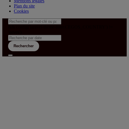
Mentions légales
Plan du site
Cookies
&& config('laravel-theme-inter.CEGOS_COUNTRY') !=
'neves')
Rechercher