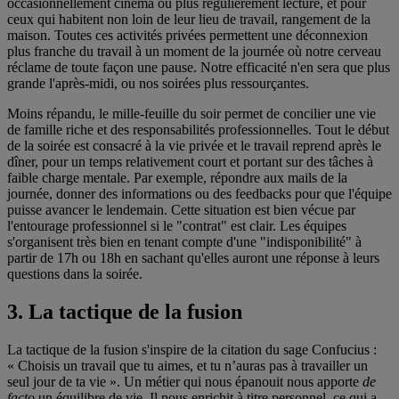
occasionnellement cinéma ou plus régulièrement lecture, et pour
ceux qui habitent non loin de leur lieu de travail, rangement de la
maison. Toutes ces activités privées permettent une déconnexion
plus franche du travail à un moment de la journée où notre cerveau
réclame de toute façon une pause. Notre efficacité n'en sera que plus
grande l'après-midi, ou nos soirées plus ressourçantes.
Moins répandu, le mille-feuille du soir permet de concilier une vie
de famille riche et des responsabilités professionnelles. Tout le début
de la soirée est consacré à la vie privée et le travail reprend après le
dîner, pour un temps relativement court et portant sur des tâches à
faible charge mentale. Par exemple, répondre aux mails de la
journée, donner des informations ou des feedbacks pour que l'équipe
puisse avancer le lendemain. Cette situation est bien vécue par
l'entourage professionnel si le "contrat" est clair. Les équipes
s'organisent très bien en tenant compte d'une "indisponibilité" à
partir de 17h ou 18h en sachant qu'elles auront une réponse à leurs
questions dans la soirée.
3. La tactique de la fusion
La tactique de la fusion s'inspire de la citation du sage Confucius :
« Choisis un travail que tu aimes, et tu n’auras pas à travailler un
seul jour de ta vie ». Un métier qui nous épanouit nous apporte
de
facto
un équilibre de vie. Il nous enrichit à titre personnel, ce qui a