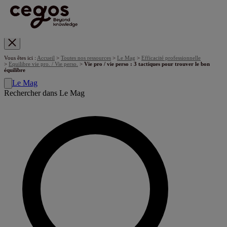
Skip to main content
Vous êtes ici :
Accueil
>
Toutes nos ressources
>
Le Mag
>
Efficacité professionnelle
>
Equilibre vie pro. / Vie perso.
>
Vie pro / vie perso : 3 tactiques pour trouver le bon
équilibre
Le Mag
Rechercher dans Le Mag