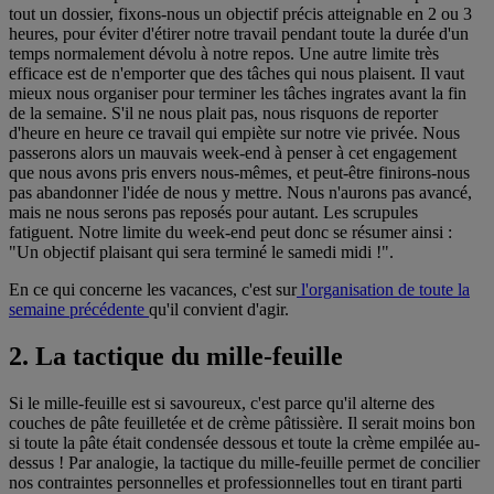
tout un dossier, fixons-nous un objectif précis atteignable en 2 ou 3
heures, pour éviter d'étirer notre travail pendant toute la durée d'un
temps normalement dévolu à notre repos. Une autre limite très
efficace est de n'emporter que des tâches qui nous plaisent. Il vaut
mieux nous organiser pour terminer les tâches ingrates avant la fin
de la semaine. S'il ne nous plait pas, nous risquons de reporter
d'heure en heure ce travail qui empiète sur notre vie privée. Nous
passerons alors un mauvais week-end à penser à cet engagement
que nous avons pris envers nous-mêmes, et peut-être finirons-nous
pas abandonner l'idée de nous y mettre. Nous n'aurons pas avancé,
mais ne nous serons pas reposés pour autant. Les scrupules
fatiguent. Notre limite du week-end peut donc se résumer ainsi :
"Un objectif plaisant qui sera terminé le samedi midi !".
En ce qui concerne les vacances, c'est sur
l'organisation de toute la
semaine précédente
qu'il convient d'agir.
2. La tactique du mille-feuille
Si le mille-feuille est si savoureux, c'est parce qu'il alterne des
couches de pâte feuilletée et de crème pâtissière. Il serait moins bon
si toute la pâte était condensée dessous et toute la crème empilée au-
dessus ! Par analogie, la tactique du mille-feuille permet de concilier
nos contraintes personnelles et professionnelles tout en tirant parti