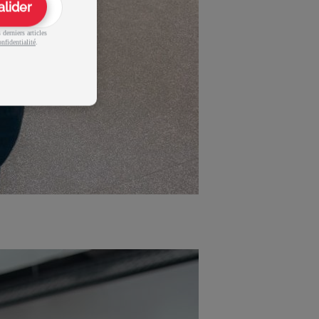
alider
derniers articles
nfidentialité
.