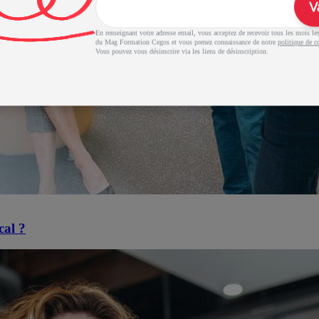
V
En renseignant votre adresse email, vous acceptez de recevoir tous les mois les 
du Mag Formation Cegos et vous prenez connaissance de notre
politique de co
Vous pouvez vous désinscrire via les liens de désinscription.
cal ?