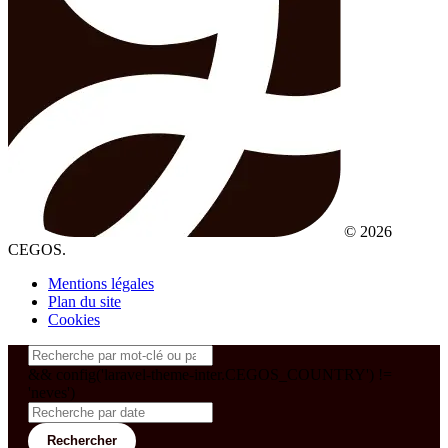
© 2026
CEGOS.
Mentions légales
Plan du site
Cookies
&& config('laravel-theme-inter.CEGOS_COUNTRY') !=
'neves')
Rechercher