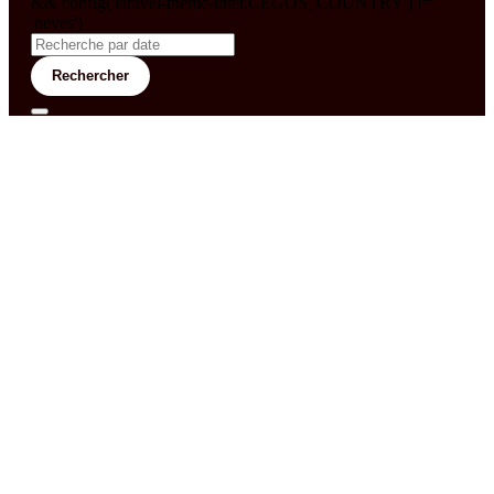
&& config('laravel-theme-inter.CEGOS_COUNTRY') !=
'neves')
Rechercher