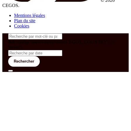
© 2026
CEGOS.
Mentions légales
Plan du site
Cookies
&& config('laravel-theme-inter.CEGOS_COUNTRY') !=
'neves')
Rechercher