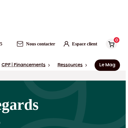
0
95
Nous contacter
Espace client
CPF | Financements
Ressources
Le Mag
egards
e