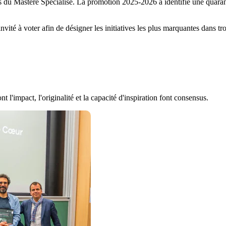
ts du Mastère Spécialisé. La promotion 2025-2026 a identifié une quaranta
vité à voter afin de désigner les initiatives les plus marquantes dans tro
t l'impact, l'originalité et la capacité d'inspiration font consensus.