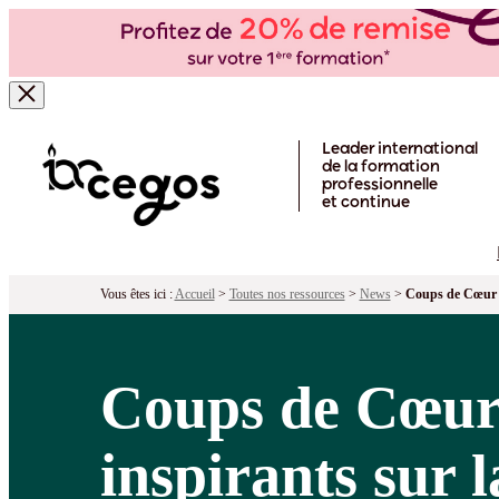
Skip to main content
Leader international
de la formation
professionnelle
et continue
Vous êtes ici :
Accueil
>
Toutes nos ressources
>
News
>
Coups de Cœur RS
Coups de Cœur 
inspirants sur 