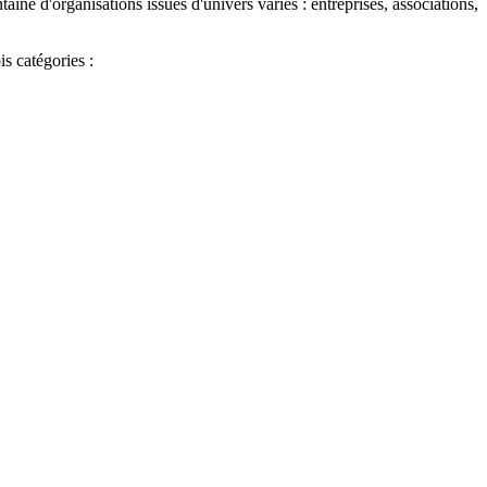
ine d'organisations issues d'univers variés : entreprises, associations,
is catégories :