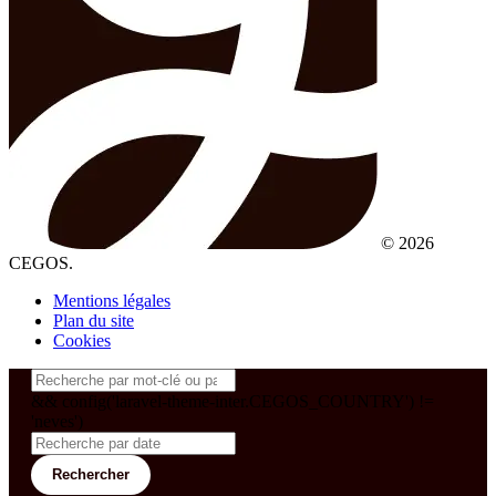
© 2026
CEGOS.
Mentions légales
Plan du site
Cookies
&& config('laravel-theme-inter.CEGOS_COUNTRY') !=
'neves')
Rechercher