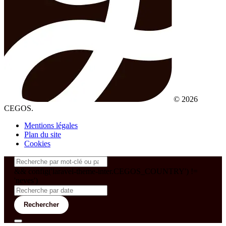
© 2026
CEGOS.
Mentions légales
Plan du site
Cookies
&& config('laravel-theme-inter.CEGOS_COUNTRY') !=
'neves')
Rechercher