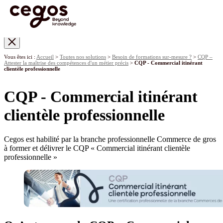
Skip to main content
Vous êtes ici :
Accueil
>
Toutes nos solutions
>
Besoin de formations sur-mesure ?
>
CQP –
Attester la maîtrise des compétences d'un métier précis
>
CQP - Commercial itinérant
clientèle professionnelle
CQP - Commercial itinérant
clientèle professionnelle
Cegos est habilité par la branche professionnelle Commerce de gros
à former et délivrer le CQP « Commercial itinérant clientèle
professionnelle »