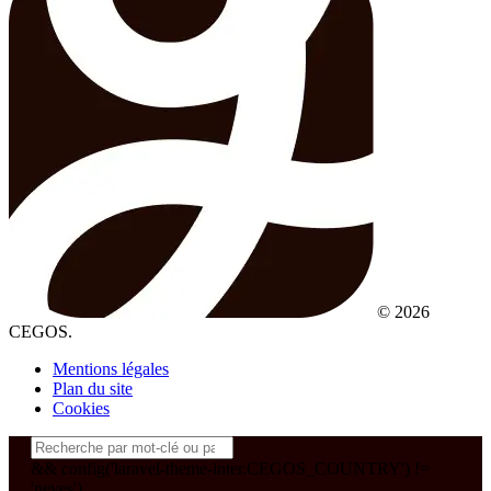
© 2026
CEGOS.
Mentions légales
Plan du site
Cookies
&& config('laravel-theme-inter.CEGOS_COUNTRY') !=
'neves')