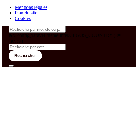
Mentions légales
Plan du site
Cookies
&& config('laravel-theme-inter.CEGOS_COUNTRY') !=
'neves')
Rechercher