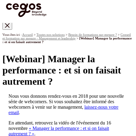
Skip to main content
Vous êtes ici :
Accueil
>
Toutes nos solutions
>
Besoin de formations sur-mesure ?
>
Conseil
et formation sur mesure - Management et leadership
>
[Webinar] Manager la performance
: et si on faisait autrement ?
[Webinar] Manager la
performance : et si on faisait
autrement ?
Nous vous donnons rendez-vous en 2018 pour une nouvelle
série de webcorners. Si vous souhaitez être informé des
webcorners à venir sur le management,
laissez-nous votre
email
.
En attendant, retrouvez la vidéo de l'événement du 16
novembre
« Manager la performance : et si on faisait
autrement ? »
.