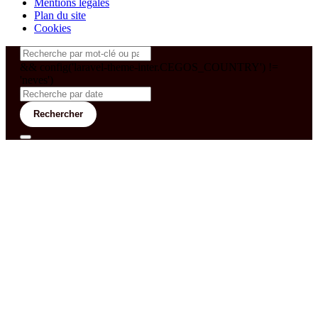
Mentions légales
Plan du site
Cookies
&& config('laravel-theme-inter.CEGOS_COUNTRY') !=
'neves')
Rechercher