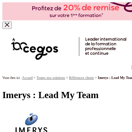
Skip to main content
Leader international
de la formation
professionnelle
et continue
Vous êtes ici :
Accueil
>
Toutes nos solutions
>
Références clients
>
Imerys : Lead My Te
Imerys : Lead My Team