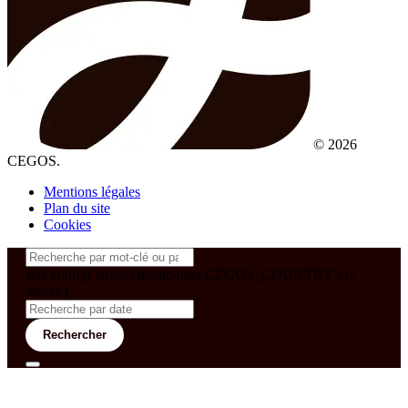
© 2026
CEGOS.
Mentions légales
Plan du site
Cookies
&& config('laravel-theme-inter.CEGOS_COUNTRY') !=
'neves')
Rechercher