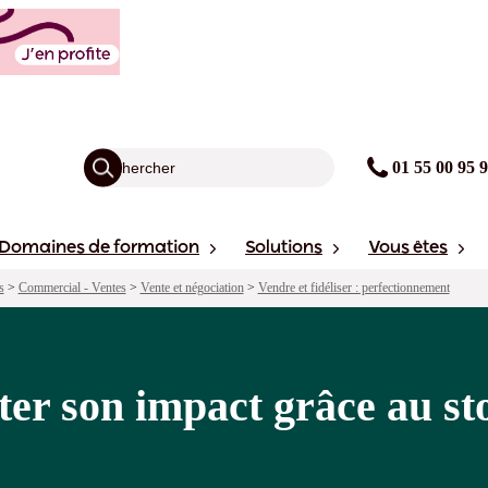
âce au storytelling commercial
agogie
Points forts
Financement
Sessions
01 55 00 95 
Domaines de formation
Solutions
Vous êtes
s
>
Commercial - Ventes
>
Vente et négociation
>
Vendre et fidéliser : perfectionnement
r son impact grâce au sto