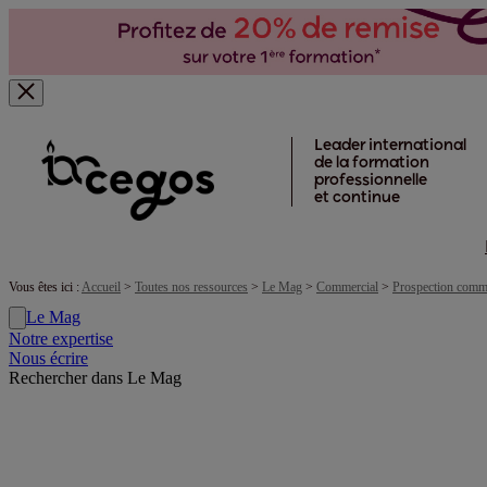
Skip to main content
Leader international
de la formation
professionnelle
et continue
Vous êtes ici :
Accueil
>
Toutes nos ressources
>
Le Mag
>
Commercial
>
Prospection comm
Le Mag
Notre expertise
Nous écrire
Rechercher dans Le Mag