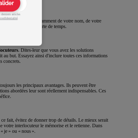
alider
derniers articles
confidentialité
.
sentielles. Il s'agit notamment de votre nom, de votre
s gens constitue une perte de temps.
locuteurs
. Dites-leur que vous avez les solutions
 au but. Essayez ainsi d'inclure toutes ces informations
s concrets.
oujours les principaux avantages. Ils peuvent être
tions abordées leur sont réellement indispensables. Ces
éfice.
ce fait, évitez de donner trop de détails. Le mieux serait
ue votre interlocuteur le mémorise et le retienne. Dans
« je » ou « nous ».