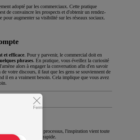
ement adopté par les commerciaux. Cette pratique
est de convaincre les prospects et d'obtenir un rendez-
e pour augmenter sa visibilité sur les réseaux sociaux.
compte
 et efficace
. Pour y parvenir, le commercial doit en
 quelques phrases
. En pratique, vous éveillez la curiosité
l'amène alors à engager la conversation afin d'en savoir
n de votre discours, il faut que les gens se souviennent de
nd il en a vraiment besoin. Cela implique que vous avez
oin.
oire
.
Fermer
ator pitch
vous avez compris le processus, l'inspiration vient toute
ectuant une recherche rapide.