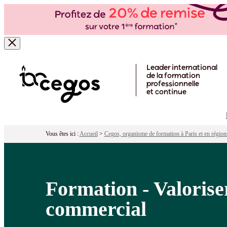
Formation - Valoriser ses atouts RSE
Pour qui ?
Programme
Objectifs
Péd
Skip to main content
Leader international
de la formation
professionnelle
et continue
Vous êtes ici :
Accueil
>
Cegos, organisme de formation à Paris et en région
Formation - Valorise
commercial