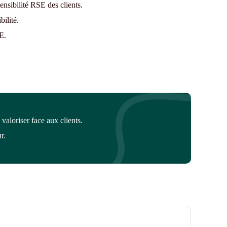
sensibilité RSE des clients.
ilité.
E.
valoriser face aux clients.
r.