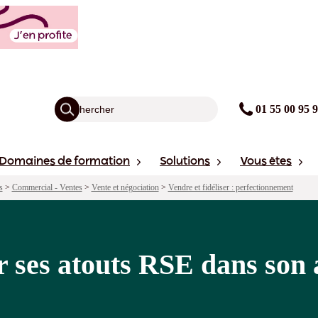
 dans son argumentaire commercial
agogie
Points forts
Financement
Sessions
01 55 00 95 
Domaines de formation
Solutions
Vous êtes
s
>
Commercial - Ventes
>
Vente et négociation
>
Vendre et fidéliser : perfectionnement
r ses atouts RSE dans son