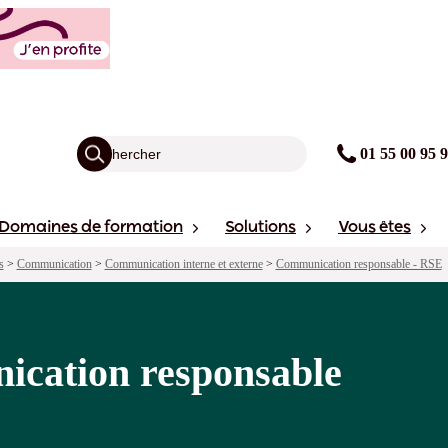
able
agogie
Points forts
Financement
Sessions
01 55 00 95 
Domaines de formation
Solutions
Vous êtes
s
>
Communication
>
Communication interne et externe
>
Communication responsable - RSE
ication responsable