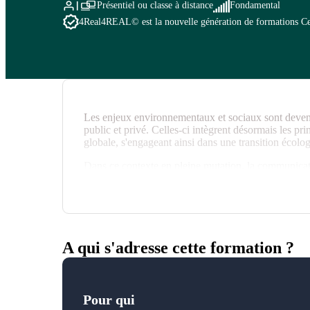
Présentiel ou classe à distance
Fondamental
4Real
4REAL© est la nouvelle génération de formations Cegos
Les enjeux environnementaux et sociaux sont devenu
public et privé. Celles-ci intègrent désormais les p
globale, s'engageant ainsi dans une transition écolog
Dans ce contexte en pleine mutation, la communication
engagements RSE de l'organisation et favoriser la m
Une approche responsable de la communication s'i
les pratiques et la transformation des récits.
Cette formation vous apportera des clés pour condu
A qui s'adresse cette formation ?
Pour qui