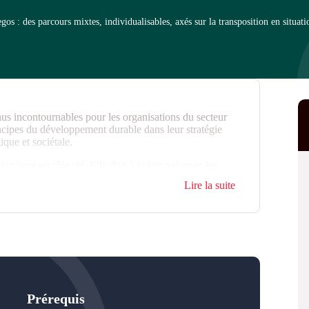
 : des parcours mixtes, individualisables, axés sur la transposition en situati
s incontournables pour les organisations du secteur
rincipes du développement durable dans leur stratégie
ique et sociétale.
 joue un rôle clé. Elle doit à la fois valoriser les
ise en œuvre d'actions alignées sur ses engagements.
Lire la suite
mpose donc, impliquant d'importants changements dans
ire et incarner une communication responsable.
Prérequis