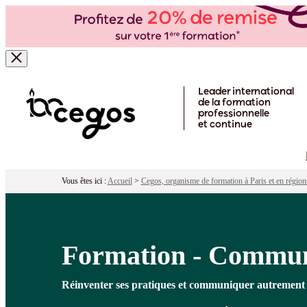
Formation - Communication respons
Pour qui ?
Programme
Objectifs
Péd
Skip to main content
Leader international
de la formation
professionnelle
et continue
Vous êtes ici :
Accueil
>
Cegos, organisme de formation à Paris et en région
Formation - Commun
Réinventer ses pratiques et communiquer autrement