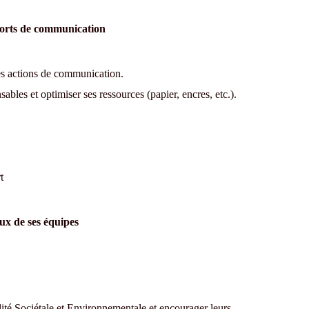
pports de communication
ses actions de communication.
bles et optimiser ses ressources (papier, encres, etc.).
t
ux de ses équipes
ité Sociétale et Environnementale et encourager leurs