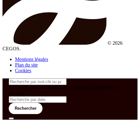
© 2026
CEGOS.
Mentions légales
Plan du site
Cookies
&& config('laravel-theme-inter.CEGOS_COUNTRY') !=
'neves')
Rechercher