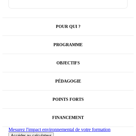
formation aborde la fiscalité en se concentrant sur
les situations fiscales les plus courantes et répond de
la sorte aux besoins du plus grand nombre
d'entreprises. Elle permet également d'aborder les
évolutions à venir de la déclaration de TVA.
POUR QUI ?
PROGRAMME
OBJECTIFS
PÉDAGOGIE
POINTS FORTS
FINANCEMENT
Mesurez l'impact environnemental de votre formation
Accéder au calculateur