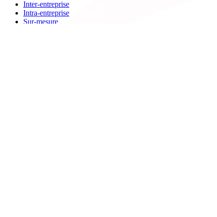
Inter-entreprise
Intra-entreprise
Sur-mesure
Diplômante
Digital Learning
VAE
À propos de Cegos
Nos centres de formation
Newsletters
Espace carrière
Presse
Le Groupe Cegos
Accessibilité en situation de handicap
Nos engagements RSE
Aides
FAQ
Nous contacter
Bulletin d'inscription
Catalogues PDF