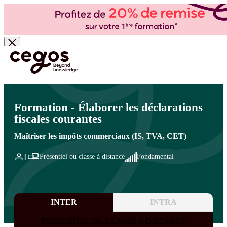
Skip to main content
Vous êtes ici :
Accueil
>
Cegos, organisme de formation à Paris et en régions
>
Comptabilité - Fiscalité
>
Fiscalité
>
Fiscalité : TVA, IS, CET
Formation - Élaborer les déclarations
fiscales courantes
Maîtriser les impôts commerciaux (IS, TVA, CET)
Présentiel ou classe à distance
Fondamental
INTER
INTRA
PRESENTIEL OU CLASSE A DISTANCE