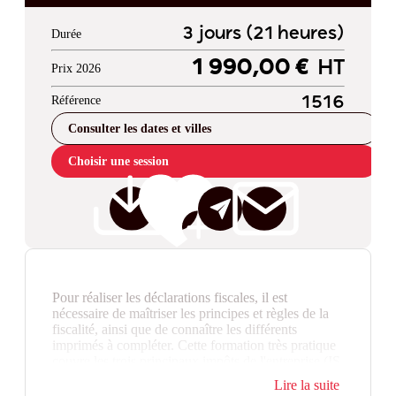
3 jours (21 heures)
Durée
1 990,00 €
HT
Prix 2026
Référence
1516
Consulter les dates et villes
Choisir une session
Pour réaliser les déclarations fiscales, il est
nécessaire de maîtriser les principes et règles de la
fiscalité, ainsi que de connaître les différents
imprimés à compléter. Cette formation très pratique
couvre les trois principaux impôts de l'entreprise (IS,
TVA, CET) et vous conduit à établir les déclarations
Lire la suite
et à compléter les imprimés fiscaux usuels. Cette