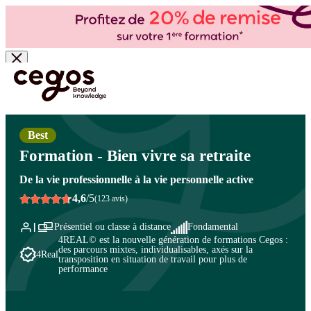
Skip to main content
Vous êtes ici :
Accueil
>
Cegos, organisme de formation à Paris et en régions
>
Développement personnel
>
Parcours et évolution professionnelle
>
Accueillir les
changements
Best
Formation - Bien vivre sa retraite
De la vie professionnelle à la vie personnelle active
4,6
/5
(123 avis)
Présentiel ou classe à distance
Fondamental
4REAL© est la nouvelle génération de formations Cegos :
des parcours mixtes, individualisables, axés sur la
4Real
transposition en situation de travail pour plus de
performance