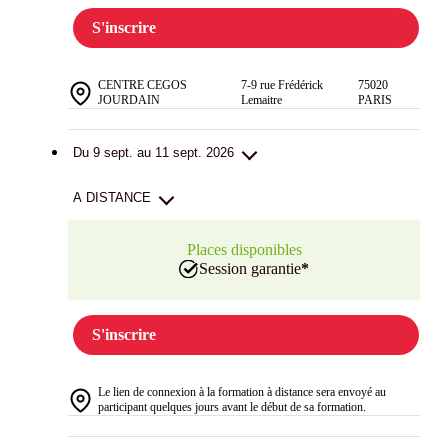
S'inscrire
CENTRE CEGOS
7-9 rue Frédérick
75020
JOURDAIN
Lemaitre
PARIS
Du 9 sept. au 11 sept. 2026
A DISTANCE
Places disponibles
Session garantie
*
S'inscrire
Le lien de connexion à la formation à distance sera envoyé au
participant quelques jours avant le début de sa formation.