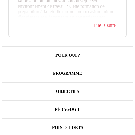
valorisant tout autant son parcours que son
environnement de travail ? Cette formation de
préparation à la retraite donne une occasion unique
d'envisager son départ tout en construisant son
avenir dans un lieu de réflexion et d'échanges.
Lire la suite
Elle facilite le passage de cette étape importante
dans une optique de renouveau. Cette formation
n'aborde pas les aspects administratifs du départ en
retraite.
POUR QUI ?
PROGRAMME
OBJECTIFS
PÉDAGOGIE
POINTS FORTS