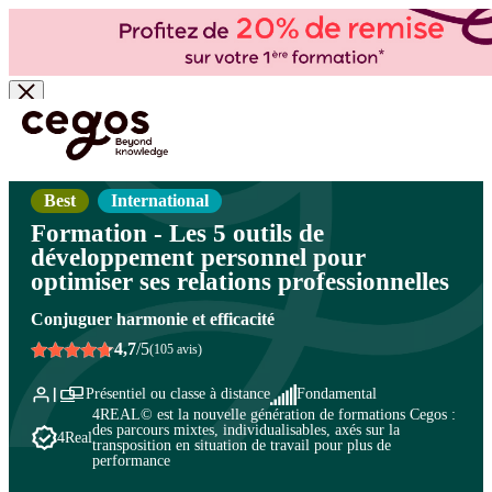
Skip to main content
Vous êtes ici :
Accueil
>
Cegos, organisme de formation à Paris et en régions
>
Développement personnel
>
Interagir et collaborer
>
Coopération
Best
International
Formation - Les 5 outils de
développement personnel pour
optimiser ses relations professionnelles
Conjuguer harmonie et efficacité
4,7
/5
(105 avis)
Présentiel ou classe à distance
Fondamental
4REAL© est la nouvelle génération de formations Cegos :
des parcours mixtes, individualisables, axés sur la
4Real
transposition en situation de travail pour plus de
performance