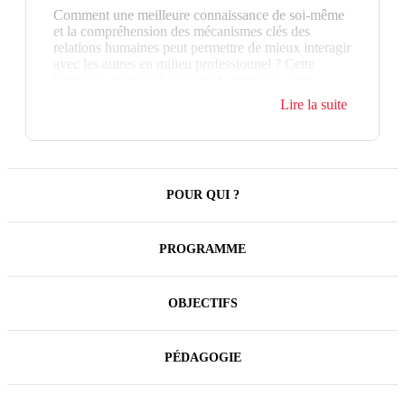
Comment une meilleure connaissance de soi-même
et la compréhension des mécanismes clés des
relations humaines peut permettre de mieux interagir
avec les autres en milieu professionnel ? Cette
formation permet d'acquérir de premiers outils
essentiels et pratiques qui permettront au quotidien
Lire la suite
d'optimiser ses relations professionnelles.
POUR QUI ?
PROGRAMME
OBJECTIFS
PÉDAGOGIE