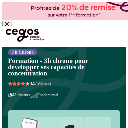
Skip to main content
Vous êtes ici :
Accueil
>
Cegos, organisme de formation à Paris et en régions
>
Efficacité
professionnelle
>
Apprentissage et transmission
>
Apprendre à transmettre au quotidien
3 h Chrono
Formation - 3h chrono pour
développer ses capacités de
concentration
4,5
/5
(39 avis)
A distance
Fondamental