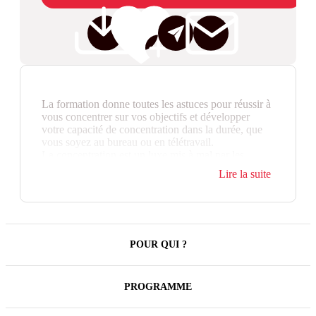
La formation donne toutes les astuces pour réussir à
vous concentrer sur vos objectifs et développer
votre capacité de concentration dans la durée, que
vous soyez au bureau ou en télétravail.
La concentration est un luxe mis à mal par les
nouvelles habitudes que nous nous sommes créées à
Lire la suite
l'ère du digital et des espaces ouverts. Et pourtant, la
concentration est une clé majeure d'efficacité.
POUR QUI ?
PROGRAMME