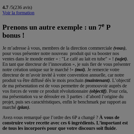
4.7
/5
(236 avis)
Voir la formation
e
Prenons un autre exemple : un 7
P
bonus !
Je m’adresse à vous, membres de la direction commerciale
(vous)
,
pour vous présenter notre nouveau produit qui va booster nos
ventes dans le monde entier « : "Le café au lait en tube" » !
(sujet)
.
En tant que directeur de l’innovation », je suis fier de vous présenter
notre création unique sur le marché !»
(moi)
.
Je remercie votre
directeur de m’avoir invité à votre convention annuelle, car notre
produit va être diffusé dès le mois prochain
(maintenant)
.
L’objectif
de ma présentation est de vous permettre de promouvoir auprès de
vos forces de vente ce produit révolutionnaire
(objectif)
. Pour cela,
ma présentation va se dérouler en 3 parties : d’abord l’origine du
projet, puis ses caractéristiques, enfin le benchmark par rapport au
marché
(plan)
.
Avez-vous remarqué que l’ordre des 6P a changé ?
À vous de
construire votre recette avec ces 6 ingrédients. L’important est
de tous les incorporés pour que votre discours soit fluide
.