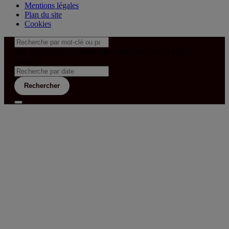
Mentions légales
Plan du site
Cookies
&& config('laravel-theme-inter.CEGOS_COUNTRY') !=
'neves')
Rechercher