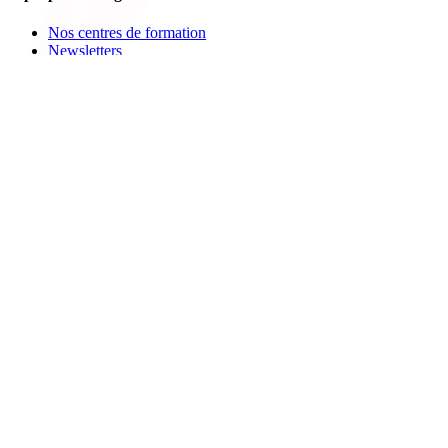
Nos centres de formation
Newsletters
Espace carrière
Presse
Le Groupe Cegos
Accessibilité en situation de handicap
Nos engagements RSE
Aides
FAQ
Nous contacter
Bulletin d'inscription
Catalogues PDF
Le Mag
Learning Hub