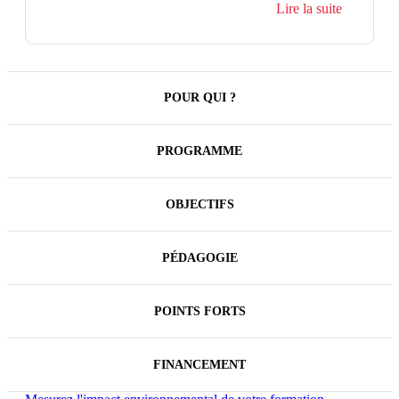
faire les liaisons correctes entre les mots. Et ainsi, à
Lire la suite
l’aide d’exercices pratiques à l'écrit et à l'oral, elle
permet de prendre conscience de son niveau de
langage et l’améliorer.
POUR QUI ?
PROGRAMME
OBJECTIFS
PÉDAGOGIE
POINTS FORTS
FINANCEMENT