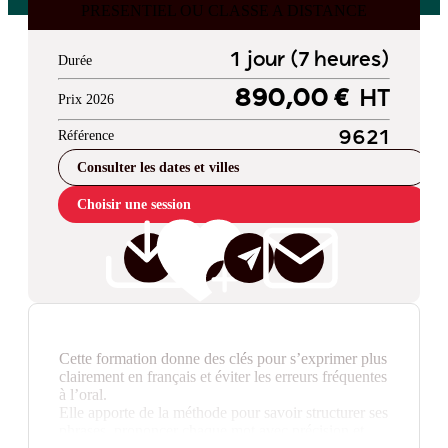
PRESENTIEL OU CLASSE A DISTANCE
1 jour (7 heures)
Durée
890,00 €
HT
Prix 2026
Référence
9621
Consulter les dates et villes
Choisir une session
Cette formation donne des clés pour s’exprimer plus
clairement en français et éviter les erreurs fréquentes
à l’oral.
Elle apporte de la méthode pour savoir structurer ses
phrases, prononcer chaque mot avec précision et