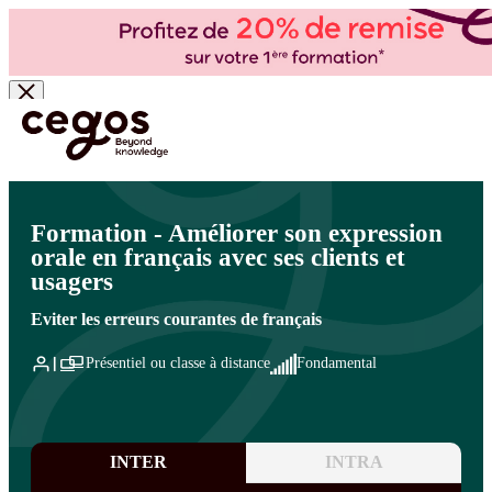
Skip to main content
Vous êtes ici :
Accueil
>
Cegos, organisme de formation à Paris et en régions
>
Efficacité
professionnelle
>
Prise de parole en public
>
Techniques de prise de parole
Formation - Améliorer son expression
orale en français avec ses clients et
usagers
Eviter les erreurs courantes de français
Présentiel ou classe à distance
Fondamental
INTER
INTRA