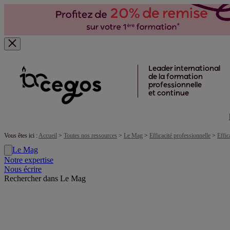
Skip to main content
Leader international
de la formation
professionnelle
et continue
Vous êtes ici :
Accueil
>
Toutes nos ressources
>
Le Mag
>
Efficacité professionnelle
>
Effic
Le Mag
Notre expertise
Nous écrire
Rechercher dans Le Mag