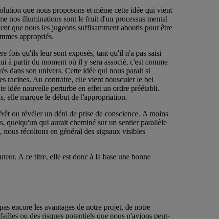
solution que nous proposons et même cette idée qui vient
ême nos illuminations sont le fruit d'un processus mental
vent que nous les jugeons suffisamment aboutis pour être
sommes appropriés.
 fois qu'ils leur sont exposés, tant qu'il n'a pas saisi
 lui à partir du moment où il y sera associé, c'est comme
grés dans son univers. Cette idée qui nous parait si
es racines. Au contraire, elle vient bousculer le bel
e idée nouvelle perturbe en effet un ordre préétabli.
, elle marque le début de l'appropriation.
érêt ou révéler un déni de prise de conscience. A moins
, quelqu'un qui aurait cheminé sur un sentier parallèle
, nous récoltons en général des signaux visibles
teur. A ce titre, elle est donc à la base une bonne
 pas encore les avantages de notre projet, de notre
 failles ou des risques potentiels que nous n'avions peut-