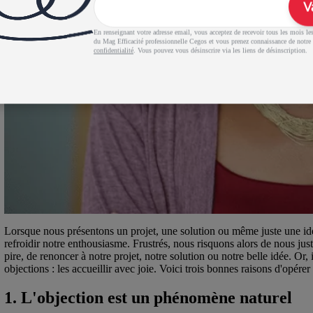
V
En renseignant votre adresse email, vous acceptez de recevoir tous les mois les 
du Mag Efficacité professionnelle Cegos et vous prenez connaissance de notre
confidentialité
. Vous pouvez vous désinscrire via les liens de désinscription.
Lorsque nous présentons un projet, une solution ou même juste une idé
refroidir notre enthousiasme. Frustrés, nous risquons alors de nous just
pire, de renoncer à notre projet, notre solution ou notre belle idée. Or, 
objections : les accueillir avec joie. Voici trois bonnes raisons d'opé
1. L'objection est un phénomène naturel