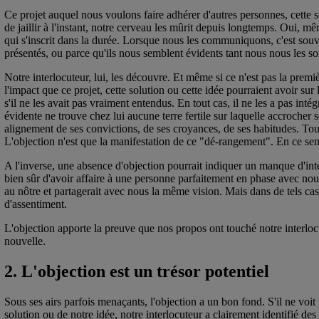
Ce projet auquel nous voulons faire adhérer d'autres personnes, cette 
de jaillir à l'instant, notre cerveau les mûrit depuis longtemps. Oui, m
qui s'inscrit dans la durée. Lorsque nous les communiquons, c'est sou
présentés, ou parce qu'ils nous semblent évidents tant nous nous les 
Notre interlocuteur, lui, les découvre. Et même si ce n'est pas la première
l'impact que ce projet, cette solution ou cette idée pourraient avoir sur
s'il ne les avait pas vraiment entendus. En tout cas, il ne les a pas inté
évidente ne trouve chez lui aucune terre fertile sur laquelle accrocher s
alignement de ses convictions, de ses croyances, de ses habitudes. Tout
L'objection n'est que la manifestation de ce "dé-rangement". En ce sens
A l'inverse, une absence d'objection pourrait indiquer un manque d'int
bien sûr d'avoir affaire à une personne parfaitement en phase avec nous
au nôtre et partagerait avec nous la même vision. Mais dans de tels cas
d'assentiment.
L'objection apporte la preuve que nos propos ont touché notre interlocu
nouvelle.
2. L'objection est un trésor potentiel
Sous ses airs parfois menaçants, l'objection a un bon fond. S'il ne voit
solution ou de notre idée, notre interlocuteur a clairement identifié des