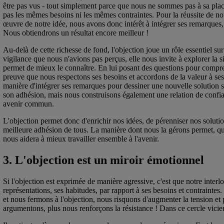
être pas vus - tout simplement parce que nous ne sommes pas à sa place.
pas les mêmes besoins ni les mêmes contraintes. Pour la réussite de not
œuvre de notre idée, nous avons donc intérêt à intégrer ses remarques, 
Nous obtiendrons un résultat encore meilleur !
Au-delà de cette richesse de fond, l'objection joue un rôle essentiel sur
vigilance que nous n'avions pas perçus, elle nous invite à explorer la s
permet de mieux le connaître. En lui posant des questions pour compren
preuve que nous respectons ses besoins et accordons de la valeur à se
manière d'intégrer ses remarques pour dessiner une nouvelle solution 
son adhésion, mais nous construisons également une relation de confian
avenir commun.
L'objection permet donc d'enrichir nos idées, de pérenniser nos solution
meilleure adhésion de tous. La manière dont nous la gérons permet, qua
nous aidera à mieux travailler ensemble à l'avenir.
3. L'objection est un miroir émotionnel
Si l'objection est exprimée de manière agressive, c'est que notre interl
représentations, ses habitudes, par rapport à ses besoins et contraintes
et nous fermons à l'objection, nous risquons d'augmenter la tension et 
argumentons, plus nous renforçons la résistance ! Dans ce cercle vicie