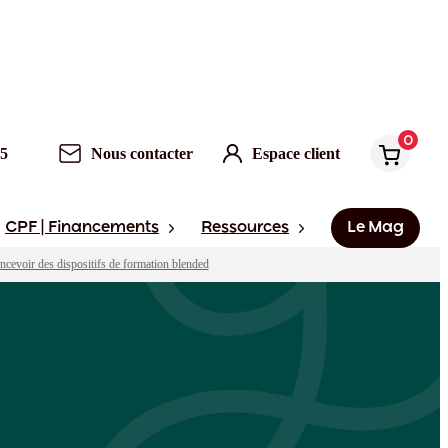
0
Nous contacter
Espace client
0
95
Nous contacter
Espace client
CPF | Financements
Ressources
Le Mag
oncevoir des dispositifs de formation blended