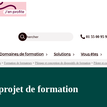
on
agogie
Points forts
Sessions
01 55 00 95 
Domaines de formation
Solutions
Vous êtes
s
>
Formation de formateurs
>
Pilotage et conception de dispositifs de formation
>
Piloter et c
 projet de formation