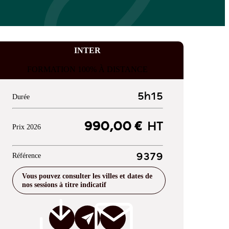
INTER
FORMATION 100% À DISTANCE
5h15
Durée
990,00 €
HT
Prix 2026
Référence
9379
Vous pouvez consulter les villes et dates de
nos sessions à titre indicatif